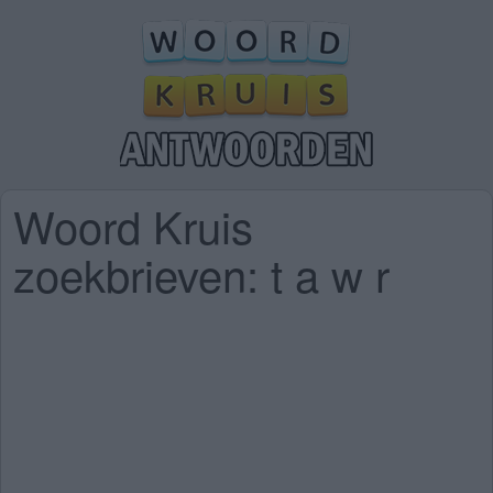
Woord Kruis
zoekbrieven: t a w r