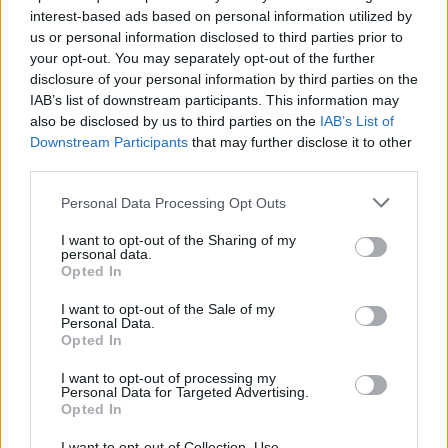
help het groeien.
interest-based ads based on personal information utilized by
us or personal information disclosed to third parties prior to
Zoeken op letters. Vul alle
your opt-out. You may separately opt-out of the further
letters van de puzzel in:
disclosure of your personal information by third parties on the
IAB’s list of downstream participants. This information may
also be disclosed by us to third parties on the
IAB’s List of
Zoeken
Zoeken
Downstream Participants
that may further disclose it to other
op
third parties.
letters.
Selecteer uw puzzel:
Vul
Personal Data Processing Opt Outs
alle
I want to opt-out of the Sharing of my
letters
personal data.
Puzzel niet gevonden.
van
Opted In
de
I want to opt-out of the Sale of my
puzzel
Personal Data.
Hier kunt u uw antwoord zoeken op niveau nummer, maar
in:
Opted In
wij raden u aan de zoekopdracht op letters te gebruiken.
I want to opt-out of processing my
Kies uw level:
Personal Data for Targeted Advertising.
Opted In
Woord Kruis Level 1
I want to opt-out of Collection, Use,