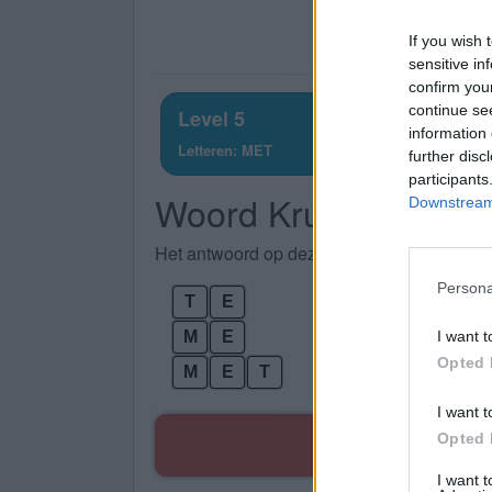
If you wish 
sensitive in
confirm you
continue se
Level 5
information 
Letteren: MET
further disc
participants
Woord Kruis Level 5
Downstream 
Het antwoord op deze puzzel is het antwoo
Persona
T
E
M
E
I want t
Opted 
M
E
T
I want t
Z
Opted 
I want 