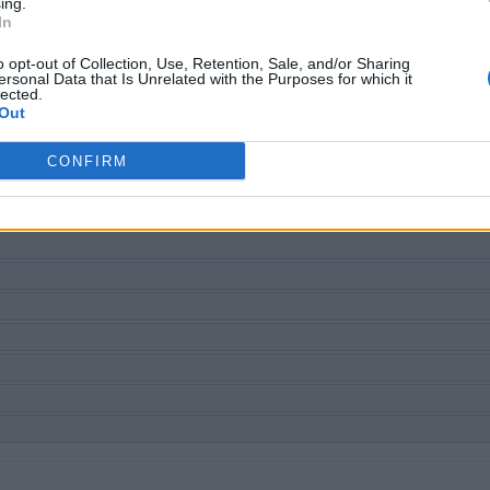
ing.
In
nummer, maar wij raden u aan de zoekopdracht op letters te geb
o opt-out of Collection, Use, Retention, Sale, and/or Sharing
ersonal Data that Is Unrelated with the Purposes for which it
lected.
Out
CONFIRM