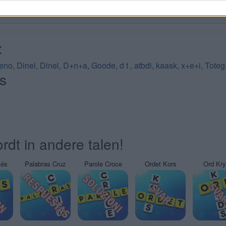
:
leno
,
Dinel
,
Dinel
,
D+n+a
,
Goode
,
d t
,
atbdi
,
kaask
,
x+e+i
,
Toteg
s
rdt in andere talen!
sés
Palabras Cruz
Parole Croce
Ordet Kors
Ord Kr