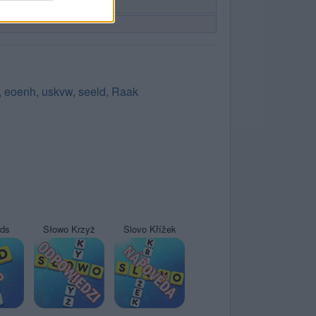
,
eoenh
,
uskvw
,
seeld
,
Raak
yds
Słowo Krzyż
Slovo Křížek