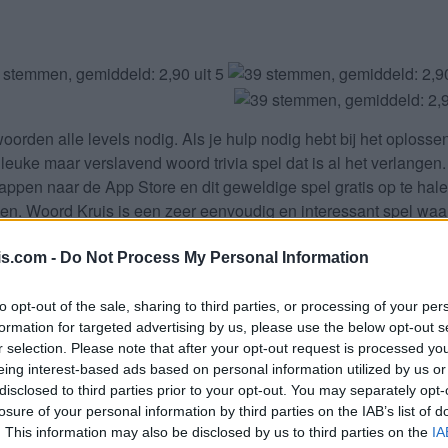
oorden alle levels
nodig. Als je hulp nodig hebt bij het oploss
 leuke maar verslavend woord trivia spel dat is al het verlange
tappen naar de App Store en dit geweldige spel gratis op te ha
den. Woord Kruis is een zeer eenvoudig en interessant spel waa
uw iPhone, iPad, iPod en/of Android-apparaat en ga nu naar de
u WePlay Word Games als de Woord Kruis game ontwikkelaar doo
is.com -
Do Not Process My Personal Information
komsten voor de ontwikkelaar dus help het groeien.
to opt-out of the sale, sharing to third parties, or processing of your per
 letters. Vul alle letters van de 
formation for targeted advertising by us, please use the below opt-out s
r selection. Please note that after your opt-out request is processed y
eing interest-based ads based on personal information utilized by us or
disclosed to third parties prior to your opt-out. You may separately opt-
losure of your personal information by third parties on the IAB’s list of
Selecteer uw puzzel:
. This information may also be disclosed by us to third parties on the
IA