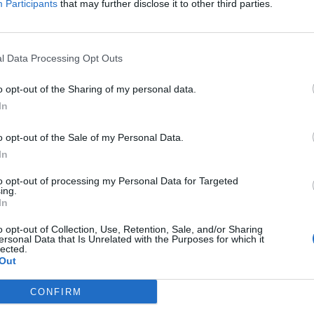
Participants
that may further disclose it to other third parties.
l Data Processing Opt Outs
nummer, maar wij raden u aan de zoekopdracht op letters te geb
o opt-out of the Sharing of my personal data.
In
o opt-out of the Sale of my Personal Data.
In
to opt-out of processing my Personal Data for Targeted
ing.
In
o opt-out of Collection, Use, Retention, Sale, and/or Sharing
ersonal Data that Is Unrelated with the Purposes for which it
lected.
Out
CONFIRM