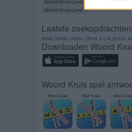
Woord Kruis Level 10
Woord Kruis Level 11
Laatste zoekopdrachten
extas
,
marsu
,
marsu
,
Diner
,
e e w
,
gnazo
,
s
Downloaden Woord Krui
Woord Kruis spel antwoo
Word Cross
Wort Kreuz
Mots Croi