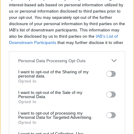
help het groeien.
interest-based ads based on personal information utilized by
us or personal information disclosed to third parties prior to
Zoeken op letters. Vul alle
your opt-out. You may separately opt-out of the further
letters van de puzzel in:
disclosure of your personal information by third parties on the
IAB’s list of downstream participants. This information may
also be disclosed by us to third parties on the
IAB’s List of
Zoeken
Zoeken
Downstream Participants
that may further disclose it to other
op
third parties.
letters.
Selecteer uw puzzel:
Vul
Personal Data Processing Opt Outs
alle
I want to opt-out of the Sharing of my
letters
personal data.
Puzzel niet gevonden.
van
Opted In
de
I want to opt-out of the Sale of my
puzzel
Personal Data.
Hier kunt u uw antwoord zoeken op niveau nummer, maar
in:
Opted In
wij raden u aan de zoekopdracht op letters te gebruiken.
I want to opt-out of processing my
Kies uw level:
Personal Data for Targeted Advertising.
Opted In
Woord Kruis Level 1
I want to opt-out of Collection, Use,