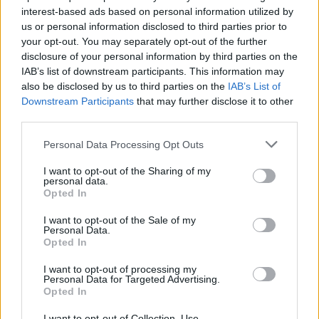
help het groeien.
interest-based ads based on personal information utilized by
us or personal information disclosed to third parties prior to
Zoeken op letters. Vul alle
your opt-out. You may separately opt-out of the further
letters van de puzzel in:
disclosure of your personal information by third parties on the
IAB’s list of downstream participants. This information may
also be disclosed by us to third parties on the
IAB’s List of
Zoeken
Zoeken
Downstream Participants
that may further disclose it to other
op
third parties.
letters.
Selecteer uw puzzel:
Vul
Personal Data Processing Opt Outs
alle
I want to opt-out of the Sharing of my
letters
personal data.
Puzzel niet gevonden.
van
Opted In
de
I want to opt-out of the Sale of my
puzzel
Personal Data.
Hier kunt u uw antwoord zoeken op niveau nummer, maar
in:
Opted In
wij raden u aan de zoekopdracht op letters te gebruiken.
I want to opt-out of processing my
Kies uw level:
Personal Data for Targeted Advertising.
Opted In
Woord Kruis Level 1
I want to opt-out of Collection, Use,