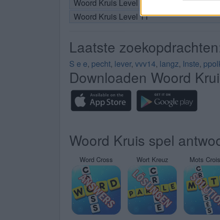
Woord Kruis Level 10
Woord Kruis Level 11
Laatste zoekopdrachten
S e e
,
pecht
,
lever
,
vvv14
,
langz
,
Inste
,
ppol
Downloaden Woord Krui
Woord Kruis spel antwoo
Word Cross
Wort Kreuz
Mots Croi