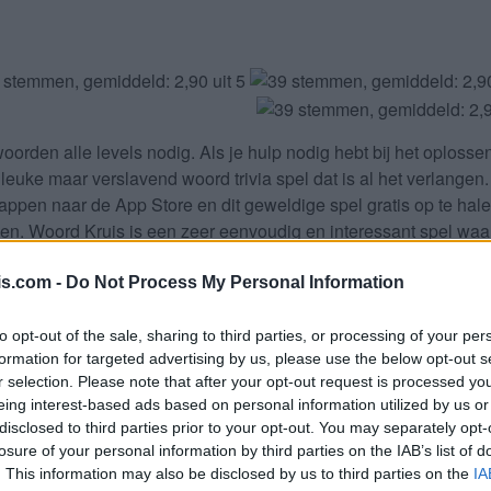
oorden alle levels
nodig. Als je hulp nodig hebt bij het oploss
 leuke maar verslavend woord trivia spel dat is al het verlange
tappen naar de App Store en dit geweldige spel gratis op te ha
den. Woord Kruis is een zeer eenvoudig en interessant spel waa
uw iPhone, iPad, iPod en/of Android-apparaat en ga nu naar de
u WePlay Word Games als de Woord Kruis game ontwikkelaar doo
is.com -
Do Not Process My Personal Information
komsten voor de ontwikkelaar dus help het groeien.
to opt-out of the sale, sharing to third parties, or processing of your per
 letters. Vul alle letters van de 
formation for targeted advertising by us, please use the below opt-out s
r selection. Please note that after your opt-out request is processed y
eing interest-based ads based on personal information utilized by us or
disclosed to third parties prior to your opt-out. You may separately opt-
losure of your personal information by third parties on the IAB’s list of
Selecteer uw puzzel:
. This information may also be disclosed by us to third parties on the
IA