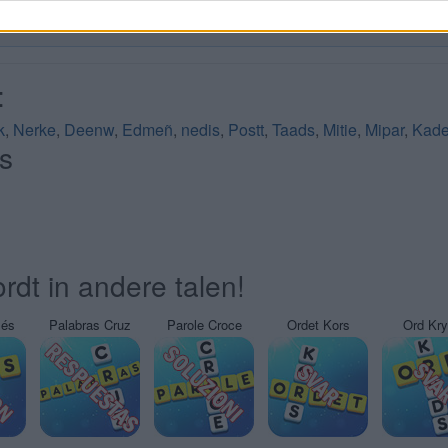
:
k
,
Nerke
,
Deenw
,
Edmeñ
,
nedis
,
Postt
,
Taads
,
Mitie
,
Mipar
,
Kade
s
rdt in andere talen!
sés
Palabras Cruz
Parole Croce
Ordet Kors
Ord Kr