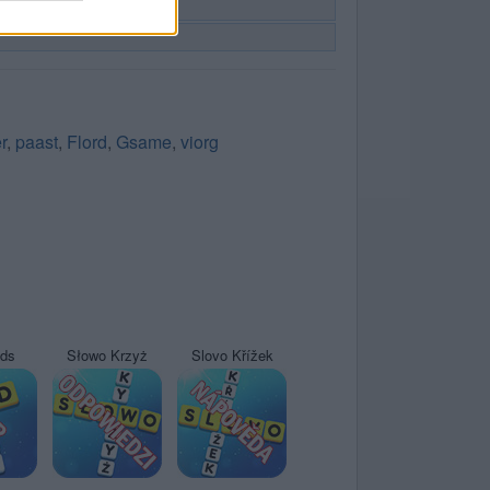
r
,
paast
,
Flord
,
Gsame
,
viorg
yds
Słowo Krzyż
Slovo Křížek