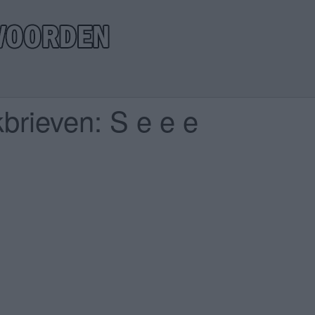
brieven: S e e e