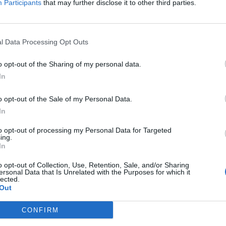
Participants
that may further disclose it to other third parties.
l Data Processing Opt Outs
nummer, maar wij raden u aan de zoekopdracht op letters te geb
o opt-out of the Sharing of my personal data.
In
o opt-out of the Sale of my Personal Data.
In
to opt-out of processing my Personal Data for Targeted
ing.
In
o opt-out of Collection, Use, Retention, Sale, and/or Sharing
ersonal Data that Is Unrelated with the Purposes for which it
lected.
Out
CONFIRM