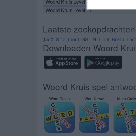
Woord Kruis Level 10
Woord Kruis Level 11
Laatste zoekopdrachten
;lad0
,
S t a
,
rnouf
,
GSITN
,
Lieet
,
Besta
,
Lest
Downloaden Woord Krui
Woord Kruis spel antwoo
Word Cross
Wort Kreuz
Mots Croi