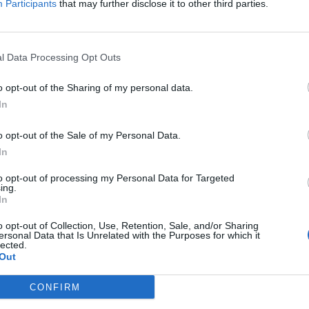
Participants
that may further disclose it to other third parties.
l Data Processing Opt Outs
nummer, maar wij raden u aan de zoekopdracht op letters te geb
o opt-out of the Sharing of my personal data.
In
o opt-out of the Sale of my Personal Data.
In
to opt-out of processing my Personal Data for Targeted
ing.
In
o opt-out of Collection, Use, Retention, Sale, and/or Sharing
ersonal Data that Is Unrelated with the Purposes for which it
lected.
Out
CONFIRM