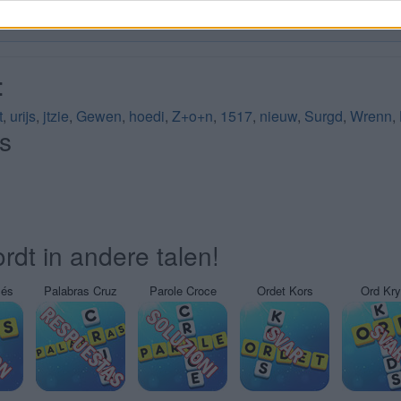
:
t
,
urijs
,
jtzie
,
Gewen
,
hoedi
,
Z+o+n
,
1517
,
nieuw
,
Surgd
,
Wrenn
,
s
rdt in andere talen!
sés
Palabras Cruz
Parole Croce
Ordet Kors
Ord Kr