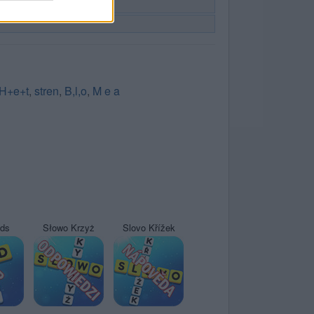
H+e+t
,
stren
,
B,l,o
,
M e a
yds
Słowo Krzyż
Slovo Křížek