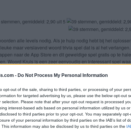
oorden alle levels
nodig. Als je hulp nodig hebt bij het oploss
 leuke maar verslavend woord trivia spel dat is al het verlange
tappen naar de App Store en dit geweldige spel gratis op te ha
den. Woord Kruis is een zeer eenvoudig en interessant spel waa
uw iPhone, iPad, iPod en/of Android-apparaat en ga nu naar de
u WePlay Word Games als de Woord Kruis game ontwikkelaar doo
is.com -
Do Not Process My Personal Information
komsten voor de ontwikkelaar dus help het groeien.
to opt-out of the sale, sharing to third parties, or processing of your per
 letters. Vul alle letters van de 
formation for targeted advertising by us, please use the below opt-out s
r selection. Please note that after your opt-out request is processed y
eing interest-based ads based on personal information utilized by us or
disclosed to third parties prior to your opt-out. You may separately opt-
losure of your personal information by third parties on the IAB’s list of
Selecteer uw puzzel:
. This information may also be disclosed by us to third parties on the
IA