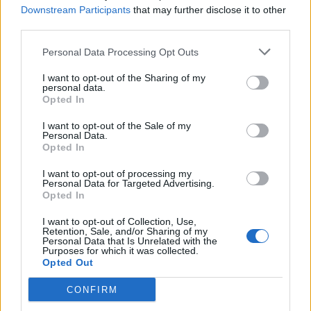
Downstream Participants
that may further disclose it to other
K
A
T
S
third parties.
S
K
A
T
Personal Data Processing Opt Outs
T
A
S
K
I want to opt-out of the Sharing of my
A
K
T
personal data.
Opted In
A
S
K
A
S
T
I want to opt-out of the Sale of my
Personal Data.
S
A
K
Opted In
S
A
T
I want to opt-out of processing my
Personal Data for Targeted Advertising.
S
K
A
Opted In
T
S
A
I want to opt-out of Collection, Use,
Retention, Sale, and/or Sharing of my
T
S
K
Personal Data that Is Unrelated with the
Purposes for which it was collected.
Opted Out
ZOEK NAAR MEER
CONFIRM