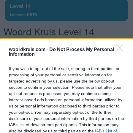
Level 14
Letteren: KSTA
Woord Kruis Level 14
Het antwoord op deze puzzel is het antwoord:
woordkruis.com -
Do Not Process My Personal
Information
T
A
S
T
A
K
If you wish to opt-out of the sale, sharing to third parties, or
S
T
A
processing of your personal or sensitive information for
targeted advertising by us, please use the below opt-out
K
A
T
section to confirm your selection. Please note that after your
K
A
S
opt-out request is processed you may continue seeing
interest-based ads based on personal information utilized by
S
T
A
K
us or personal information disclosed to third parties prior to
your opt-out. You may separately opt-out of the further
K
A
S
T
disclosure of your personal information by third parties on the
Bonus woorden:
IAB’s list of downstream participants. This information may
also be disclosed by us to third parties on the
IAB’s List of