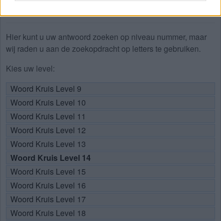
ANTWOORDEN
Hier kunt u uw antwoord zoeken op niveau nummer, maar
wij raden u aan de zoekopdracht op letters te gebruiken.
Kies uw level:
Woord Kruis Level 9
Woord Kruis Level 10
Woord Kruis Level 11
Woord Kruis Level 12
Woord Kruis Level 13
Woord Kruis Level 14
Woord Kruis Level 15
Woord Kruis Level 16
Woord Kruis Level 17
Woord Kruis Level 18