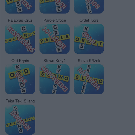
Palabras Cruz
Parole Croce
Ordet Kors
Ord Kryds
Słowo Krzyż
Slovo Křížek
Teka Teki Silang