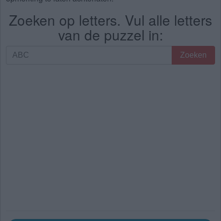
Zoeken op letters. Vul alle letters
van de puzzel in:
Zoeken
Zoeken
op
letters.
Vul
alle
letters
van
de
puzzel
in: