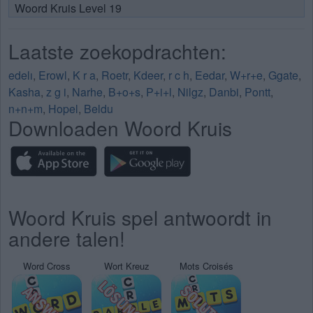
Woord Kruis Level 19
Laatste zoekopdrachten:
edelı
,
Erowl
,
K r a
,
Roetr
,
Kdeer
,
r c h
,
Eedar
,
W+r+e
,
Ggate
,
Kasha
,
z g i
,
Narhe
,
B+o+s
,
P+i+l
,
Nilgz
,
Danbi
,
Pontt
,
n+n+m
,
Hopel
,
Beldu
Downloaden Woord Kruis
Woord Kruis spel antwoordt in
andere talen!
Word Cross
Wort Kreuz
Mots Croisés