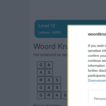
Level 12
Letteren: ASRG
woordkru
Woord Kruis Level 12
If you wish 
sensitive in
Het antwoord op deze puzzel is het antwoo
confirm you
continue se
G
A
information 
further disc
A
S
participants
R
A
S
Downstream 
G
A
S
G
R
A
S
Persona
Bonus woorden: