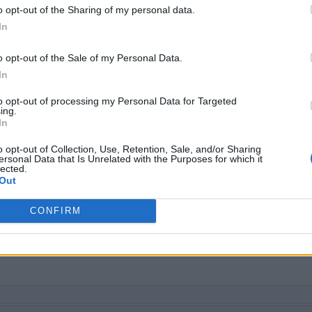
o opt-out of the Sharing of my personal data.
In
o opt-out of the Sale of my Personal Data.
In
to opt-out of processing my Personal Data for Targeted
ing.
In
o opt-out of Collection, Use, Retention, Sale, and/or Sharing
ersonal Data that Is Unrelated with the Purposes for which it
lected.
OEK NAAR MEER ANTWOORD
Out
CONFIRM
nummer, maar wij raden u aan de zoekopdracht op letters te geb