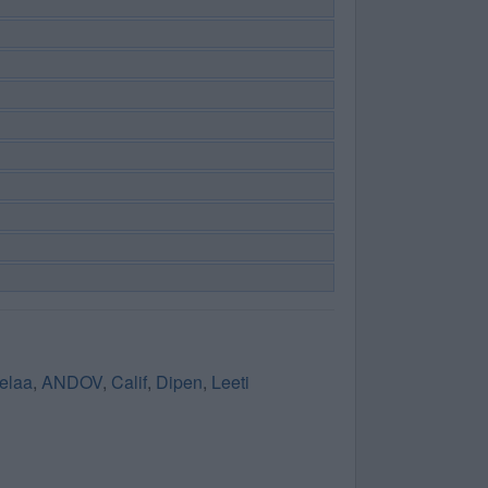
elaa
,
ANDOV
,
Calif
,
Dipen
,
Leeti