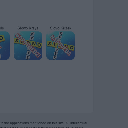
yds
Słowo Krzyż
Slovo Křížek
th the applications mentioned on this site. All intellectual
ted material is property of their respective developers.