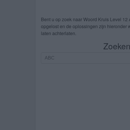
Bent u op zoek naar
Woord Kruis Level 12
opgelost en de oplossingen zijn hieronder w
laten achterlaten.
Zoeken 
Zoeken
op
letters.
Vul
alle
letters
van
de
puzzel
in: