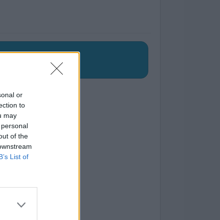
sonal or
ection to
ou may
 personal
out of the
 downstream
B’s List of