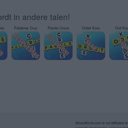
rdt in andere talen!
sés
Palabras Cruz
Parole Croce
Ordet Kors
Ord Kr
WoordKruis.com is not affiliated wi
property, trademarks, and copyrigh