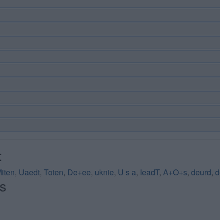
:
iten
,
Uaedt
,
Toten
,
De+ee
,
uknie
,
U s a
,
IeadT
,
A+O+s
,
deurd
,
d
s