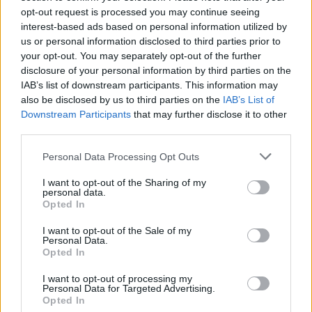
delen en beoordelen het spel met uw vriendenlijst, meer
opt-out request is processed you may continue seeing
speler betekent meer inkomsten voor de ontwikkelaar dus
interest-based ads based on personal information utilized by
help het groeien.
us or personal information disclosed to third parties prior to
your opt-out. You may separately opt-out of the further
Zoeken op letters. Vul alle
disclosure of your personal information by third parties on the
letters van de puzzel in:
IAB’s list of downstream participants. This information may
also be disclosed by us to third parties on the
IAB’s List of
Downstream Participants
that may further disclose it to other
Zoeken
Zoeken
third parties.
op
letters.
Personal Data Processing Opt Outs
Selecteer uw puzzel:
Vul
I want to opt-out of the Sharing of my
alle
personal data.
letters
Opted In
Puzzel niet gevonden.
van
I want to opt-out of the Sale of my
de
Personal Data.
puzzel
Opted In
Hier kunt u uw antwoord zoeken op niveau nummer, maar
in:
wij raden u aan de zoekopdracht op letters te gebruiken.
I want to opt-out of processing my
Personal Data for Targeted Advertising.
Opted In
Kies uw level: