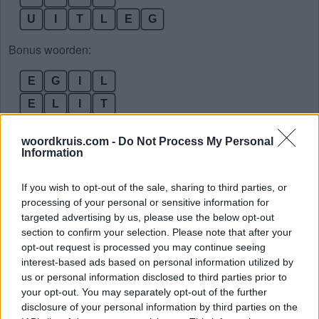
U
I
T
L
E
G
Bonus woorden:
E
G
I
L
E
L
I
T
G
E
L
I
woordkruis.com -
Do Not Process My Personal
G
U
L
E
Information
G
U
L
T
If you wish to opt-out of the sale, sharing to third parties, or
I
G
E
L
processing of your personal or sensitive information for
targeted advertising by us, please use the below opt-out
L
I
G
E
section to confirm your selection. Please note that after your
L
I
G
T
opt-out request is processed you may continue seeing
interest-based ads based on personal information utilized by
L
I
T
E
us or personal information disclosed to third parties prior to
U
T
G
E
your opt-out. You may separately opt-out of the further
disclosure of your personal information by third parties on the
E
L
I