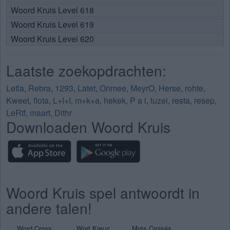
Woord Kruis Level 618
Woord Kruis Level 619
Woord Kruis Level 620
Laatste zoekopdrachten:
Letla
,
Rebra
,
1293
,
Latet
,
Onmee
,
MeyrO
,
Herse
,
rohte
,
Kweet
,
flota
,
L+I+I
,
m+k+a
,
hekek
,
P a i
,
tuzei
,
resta
,
resep
,
LeRtf
,
maart
,
Dithr
Downloaden Woord Kruis
Woord Kruis spel antwoordt in
andere talen!
Word Cross
Wort Kreuz
Mots Croisés