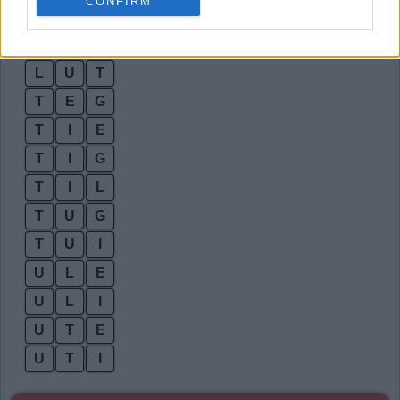
CONFIRM
L
T
E
L
U
G
L
U
T
T
E
G
T
I
E
T
I
G
T
I
L
T
U
G
T
U
I
U
L
E
U
L
I
U
T
E
U
T
I