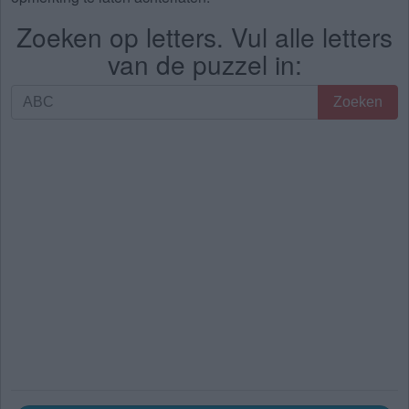
Zoeken op letters. Vul alle letters
van de puzzel in:
Zoeken
Zoeken
op
letters.
Vul
alle
letters
van
de
puzzel
in: