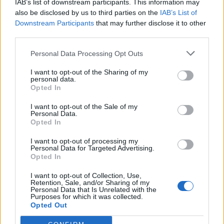
IAB’s list of downstream participants. This information may
E
L
T
also be disclosed by us to third parties on the
IAB’s List of
Downstream Participants
that may further disclose it to other
G
E
T
third parties.
G
I
L
Personal Data Processing Opt Outs
G
U
I
I want to opt-out of the Sharing of my
G
U
T
personal data.
Opted In
I
G
T
I
T
U
I want to opt-out of the Sale of my
Personal Data.
L
E
G
Opted In
L
E
I
I want to opt-out of processing my
Personal Data for Targeted Advertising.
L
E
T
Opted In
L
I
E
I want to opt-out of Collection, Use,
Retention, Sale, and/or Sharing of my
L
I
G
Personal Data that Is Unrelated with the
Purposes for which it was collected.
L
I
T
Opted Out
L
I
U