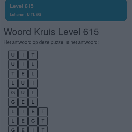
Level 615
Letteren: UITLEG
Woord Kruis Level 615
Het antwoord op deze puzzel is het antwoord:
U
I
T
U
I
L
T
E
L
L
U
I
G
U
L
G
E
L
L
I
E
T
L
E
G
T
G
E
I
T