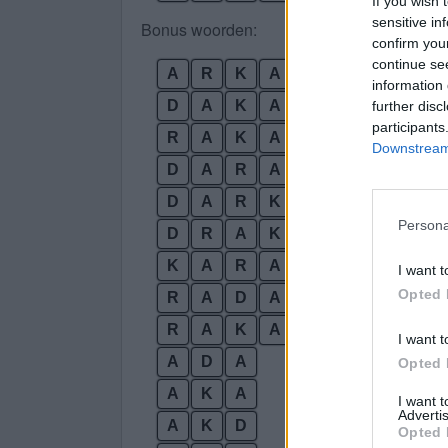
If you wish 
sensitive in
Bonus woorden:
confirm you
continue se
A
R
K
A
D
information 
D
A
K
A
R
further disc
participants
R
A
K
A
D
Downstream 
D
A
R
A
D
A
R
K
Persona
D
R
A
K
K
A
R
A
I want t
Opted 
R
A
D
A
R
A
K
A
I want t
A
D
A
Opted 
A
K
A
I want 
Advertis
A
K
D
Opted 