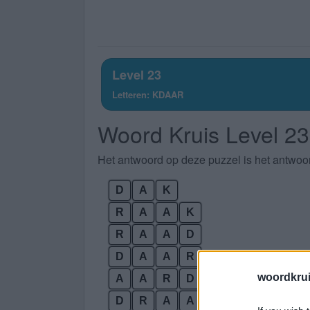
Level 23
Letteren: KDAAR
Woord Kruis Level 23
Het antwoord op deze puzzel is het antwoo
D
A
K
R
A
A
K
R
A
A
D
D
A
A
R
woordkru
A
A
R
D
D
R
A
A
K