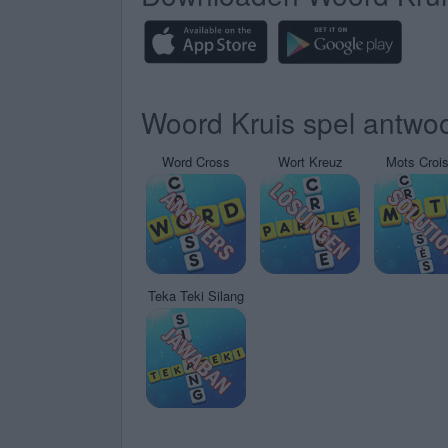
Woord Kruis spel antwoo
Word Cross
Wort Kreuz
Mots Croi
Teka Teki Silang