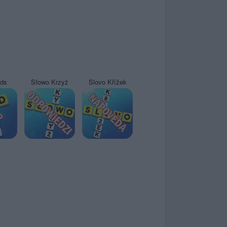
yds
Słowo Krzyż
Slovo Křížek