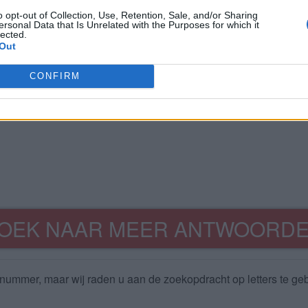
o opt-out of Collection, Use, Retention, Sale, and/or Sharing
ersonal Data that Is Unrelated with the Purposes for which it
lected.
Out
CONFIRM
OEK NAAR MEER ANTWOORD
nummer, maar wij raden u aan de zoekopdracht op letters te geb