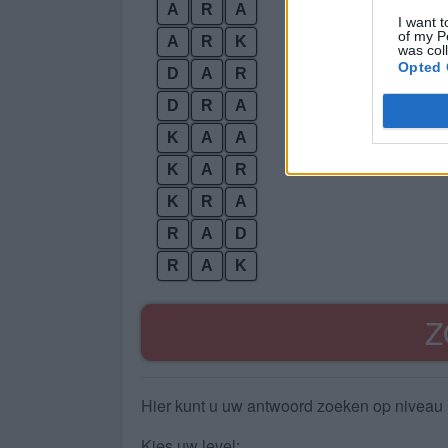
A
R
A
I want t
of my P
A
R
K
was col
Opted 
D
A
R
D
R
A
K
A
A
K
A
R
K
R
A
R
A
D
R
A
K
Z
Hier kunt u uw antwoord zoeken op niveau 
Kies uw level: