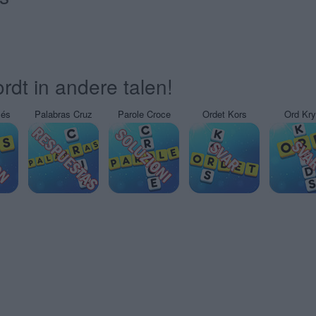
rdt in andere talen!
sés
Palabras Cruz
Parole Croce
Ordet Kors
Ord Kr