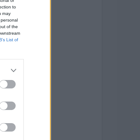
sonal or
ection to
ou may
 personal
out of the
 downstream
B’s List of