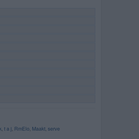
k
,
t a j
,
RmElo
,
Maakt
,
serve