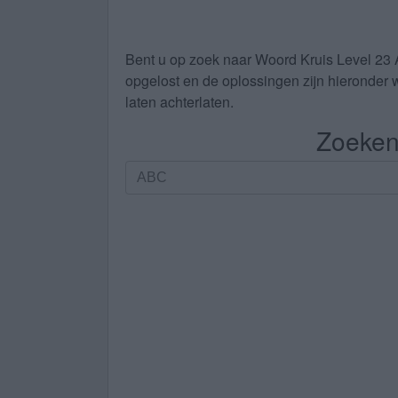
Bent u op zoek naar
Woord Kruis Level 23
opgelost en de oplossingen zijn hieronder w
laten achterlaten.
Zoeken 
Zoeken
op
letters.
Vul
alle
letters
van
de
puzzel
in: