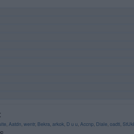
:
ite
,
Aatdn
,
wentr
,
Bekra
,
arkok
,
D u u
,
Accnp
,
Diale
,
oadti
,
StUk
s