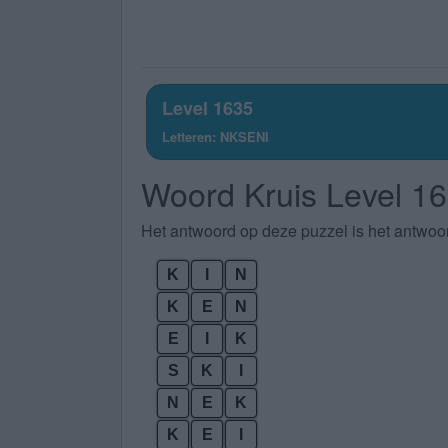
Level 1635
Letteren: NKSENI
Woord Kruis Level 1
Het antwoord op deze puzzel is het antwoo
K
I
N
K
E
N
E
I
K
S
K
I
N
E
K
K
E
I