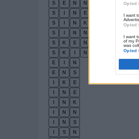
S
E
N
N
Opted 
S
I
N
E
I want 
Advertis
S
I
N
K
Opted 
S
I
N
N
I want t
of my P
S
K
E
N
was col
Opted 
S
K
I
N
E
I
N
E
N
S
I
K
E
I
N
E
I
N
K
I
N
N
I
N
S
I
S
N