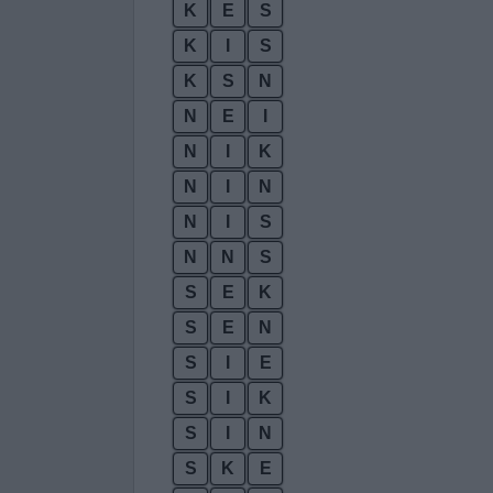
K
E
S
K
I
S
K
S
N
N
E
I
N
I
K
N
I
N
N
I
S
N
N
S
S
E
K
S
E
N
S
I
E
S
I
K
S
I
N
S
K
E