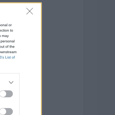
sonal or
ection to
ou may
 personal
out of the
 downstream
B’s List of