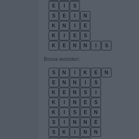
E
I
S
S
E
I
N
K
N
I
E
K
I
E
S
K
E
N
N
I
S
Bonus woorden:
S
N
I
K
E
N
E
N
N
I
S
K
E
N
S
I
K
I
N
E
S
K
I
S
E
N
S
I
N
N
E
S
K
I
N
N