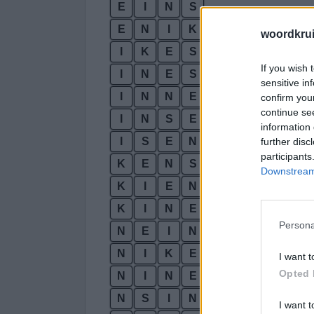
E
I
N
S
E
N
I
K
woordkru
I
K
E
S
If you wish 
I
N
E
S
sensitive in
I
N
N
E
confirm you
continue se
I
N
S
E
information 
I
S
E
N
further disc
participants
K
E
N
S
Downstream 
K
I
E
N
K
I
N
E
Persona
N
E
I
N
N
I
K
E
I want t
Opted 
N
I
N
E
N
S
I
N
I want t