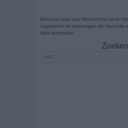
Bent u op zoek naar
Woord Kruis Level 16
opgelost en de oplossingen zijn hieronder w
laten achterlaten.
Zoeken 
Zoeken
op
letters.
Vul
alle
letters
van
de
puzzel
in: