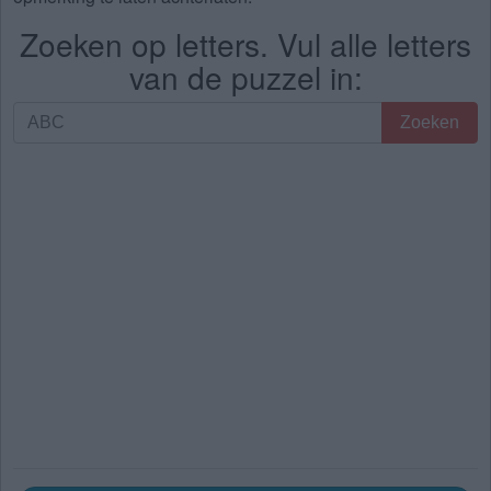
Zoeken op letters. Vul alle letters
van de puzzel in:
Zoeken
Zoeken
op
letters.
Vul
alle
letters
van
de
puzzel
in: