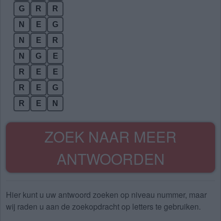
G
R
R
N
E
G
N
E
R
N
G
E
R
E
E
R
E
G
R
E
N
ZOEK NAAR MEER
ANTWOORDEN
Hier kunt u uw antwoord zoeken op niveau nummer, maar
wij raden u aan de zoekopdracht op letters te gebruiken.