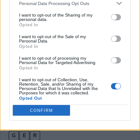
Personal Data Processing Opt Outs
R
E
G
E
I want to opt-out of the Sharing of my
R
E
G
N
personal data.
Opted In
R
E
N
E
E
E
E
I want to opt-out of the Sale of my
Personal Data.
E
E
G
Opted In
E
E
N
I want to opt-out of processing my
Personal Data for Targeted Advertising.
E
E
R
Opted In
E
N
E
I want to opt-out of Collection, Use,
Retention, Sale, and/or Sharing of my
E
N
G
Personal Data that Is Unrelated with the
Purposes for which it was collected.
E
R
N
Opted Out
E
R
R
CONFIRM
G
E
E
G
E
N
G
E
R