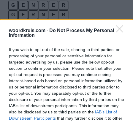
G
E
N
R
E
R
G
E
R
N
E
R
G
R
E
E
N
E
woordkruis.com -
Do Not Process My Personal
N
E
G
R
E
R
Information
G
E
N
E
R
If you wish to opt-out of the sale, sharing to third parties, or
G
R
E
E
N
processing of your personal or sensitive information for
targeted advertising by us, please use the below opt-out
G
R
E
E
R
section to confirm your selection. Please note that after your
N
E
G
E
R
opt-out request is processed you may continue seeing
interest-based ads based on personal information utilized by
R
E
N
E
E
us or personal information disclosed to third parties prior to
E
G
E
N
your opt-out. You may separately opt-out of the further
disclosure of your personal information by third parties on the
G
E
N
E
IAB’s list of downstream participants. This information may
G
E
R
E
also be disclosed by us to third parties on the
IAB’s List of
Downstream Participants
that may further disclose it to other
G
R
E
N
third parties.
N
E
R
E