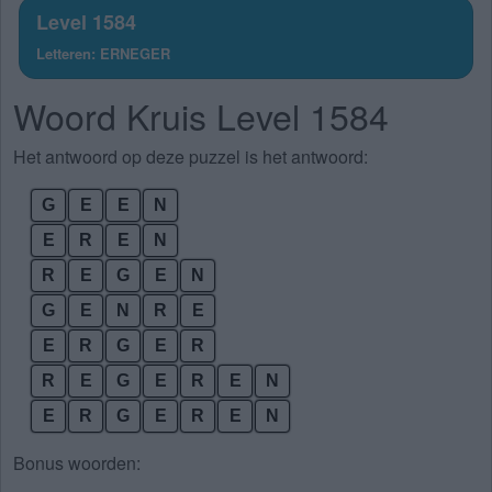
Level 1584
Letteren: ERNEGER
Woord Kruis Level 1584
Het antwoord op deze puzzel is het antwoord:
G
E
E
N
E
R
E
N
R
E
G
E
N
G
E
N
R
E
E
R
G
E
R
R
E
G
E
R
E
N
E
R
G
E
R
E
N
Bonus woorden: