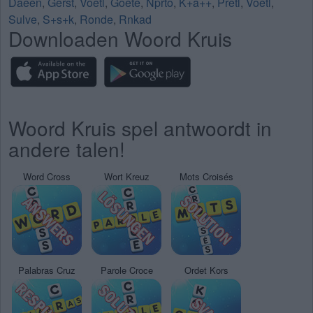
Daeen
,
Gerst
,
Voetl
,
Goete
,
Nprto
,
K+a++
,
Pretl
,
Voetl
,
Sulve
,
S+s+k
,
Ronde
,
Rnkad
Downloaden Woord Kruis
Woord Kruis spel antwoordt in
andere talen!
Word Cross
Wort Kreuz
Mots Croisés
Palabras Cruz
Parole Croce
Ordet Kors