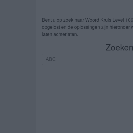
Bent u op zoek naar
Woord Kruis Level 10
opgelost en de oplossingen zijn hieronder w
laten achterlaten.
Zoeken 
Zoeken
op
letters.
Vul
alle
letters
van
de
puzzel
in: