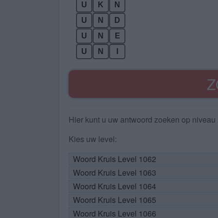
U
K
N
U
N
D
U
N
E
U
N
I
Z
Hier kunt u uw antwoord zoeken op niveau 
Kies uw level:
Woord Kruis Level 1062
Woord Kruis Level 1063
Woord Kruis Level 1064
Woord Kruis Level 1065
Woord Kruis Level 1066