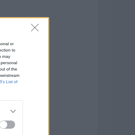
sonal or
ection to
ou may
 personal
out of the
 downstream
B’s List of