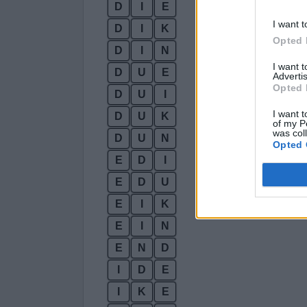
D
I
E
I want t
D
I
K
Opted 
D
I
N
I want 
D
U
E
Advertis
Opted 
D
U
I
I want t
D
U
K
of my P
was col
D
U
N
Opted 
E
D
I
E
D
U
E
I
K
E
I
N
E
N
D
I
D
E
I
K
E