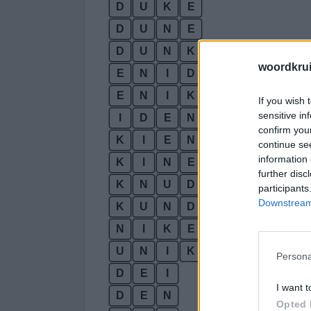
D
U
K
E
D
U
N
E
D
U
N
K
woordkru
E
N
I
D
E
N
I
K
If you wish 
sensitive in
I
D
E
N
confirm you
K
I
E
N
continue se
information 
K
I
N
E
further disc
K
N
U
D
participants
Downstream 
K
U
N
D
N
I
K
E
U
N
I
K
Persona
D
E
I
I want t
D
E
N
Opted 