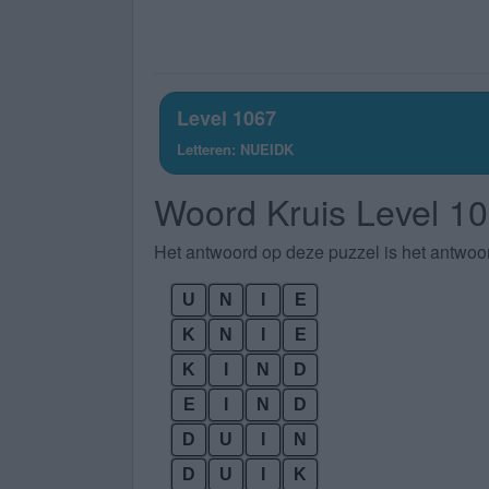
Level 1067
Letteren: NUEIDK
Woord Kruis Level 1
Het antwoord op deze puzzel is het antwoo
U
N
I
E
K
N
I
E
K
I
N
D
E
I
N
D
D
U
I
N
D
U
I
K