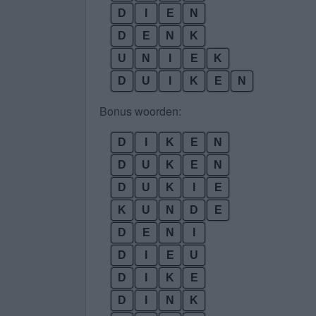
D
I
E
N
D
E
N
K
U
N
I
E
K
D
U
I
K
E
N
Bonus woorden:
D
I
K
E
N
D
U
K
E
N
D
U
K
I
E
K
U
N
D
E
D
E
N
I
D
I
E
U
D
I
K
E
D
I
N
K