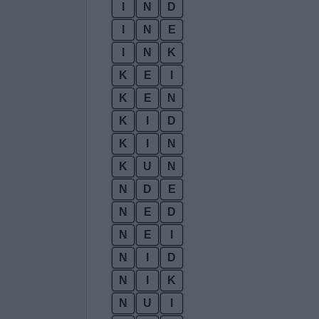
I
N
D
I
N
E
I
N
K
K
E
I
K
E
N
K
I
D
K
I
N
K
U
N
N
D
E
N
E
D
N
E
I
N
I
D
N
I
K
N
U
I