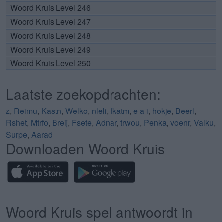
Woord Kruis Level 246
Woord Kruis Level 247
Woord Kruis Level 248
Woord Kruis Level 249
Woord Kruis Level 250
Laatste zoekopdrachten:
z
,
Reimu
,
Kastn
,
Welko
,
nleli
,
fkatm
,
e a i
,
hokje
,
Beerl
,
Rshet
,
Mtrfo
,
Breij
,
Fsete
,
Adnar
,
trwou
,
Penka
,
voenr
,
Valku
,
Surpe
,
Aarad
Downloaden Woord Kruis
Woord Kruis spel antwoordt in