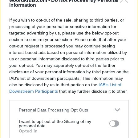
woordkruis.com -
Do Not Process My Personal
Woord Kruis Level 208
Information
Woord Kruis Level 209
Woord Kruis Level 210
If you wish to opt-out of the sale, sharing to third parties, or
processing of your personal or sensitive information for
Woord Kruis Level 211
targeted advertising by us, please use the below opt-out
Woord Kruis Level 212
section to confirm your selection. Please note that after your
Woord Kruis Level 213
opt-out request is processed you may continue seeing
interest-based ads based on personal information utilized by
Woord Kruis Level 214
us or personal information disclosed to third parties prior to
Woord Kruis Level 215
your opt-out. You may separately opt-out of the further
Woord Kruis Level 216
disclosure of your personal information by third parties on the
IAB’s list of downstream participants. This information may
Woord Kruis Level 217
also be disclosed by us to third parties on the
IAB’s List of
Woord Kruis Level 218
Downstream Participants
that may further disclose it to other
Woord Kruis Level 219
third parties.
Woord Kruis Level 220
Personal Data Processing Opt Outs
Woord Kruis Level 221
I want to opt-out of the Sharing of my
Woord Kruis Level 222
personal data.
Opted In
Woord Kruis Level 223