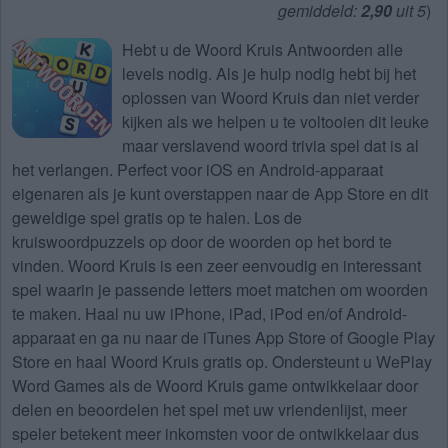
gemiddeld:
2,90
uit 5
)
Hebt u de
Woord Kruis Antwoorden alle
levels
nodig. Als je hulp nodig hebt bij het
oplossen van
Woord Kruis
dan niet verder
kijken als we helpen u te voltooien dit leuke
maar verslavend woord trivia spel dat is al
het verlangen. Perfect voor iOS en Android-apparaat
eigenaren als je kunt overstappen naar de App Store en dit
geweldige spel gratis op te halen. Los de
kruiswoordpuzzels op door de woorden op het bord te
vinden. Woord Kruis is een zeer eenvoudig en interessant
spel waarin je passende letters moet matchen om woorden
te maken. Haal nu uw iPhone, iPad, iPod en/of Android-
apparaat en ga nu naar de iTunes App Store of Google Play
Store en haal Woord Kruis gratis op. Ondersteunt u WePlay
Word Games als de Woord Kruis game ontwikkelaar door
delen en beoordelen het spel met uw vriendenlijst, meer
speler betekent meer inkomsten voor de ontwikkelaar dus