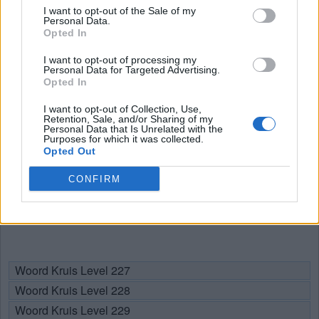
Woord Kruis Level 224
I want to opt-out of the Sale of my
Personal Data.
Woord Kruis Level 225
Opted In
Woord Kruis Level 226
I want to opt-out of processing my
Personal Data for Targeted Advertising.
Opted In
I want to opt-out of Collection, Use,
Retention, Sale, and/or Sharing of my
Personal Data that Is Unrelated with the
Purposes for which it was collected.
Opted Out
CONFIRM
Woord Kruis Level 227
Woord Kruis Level 228
Woord Kruis Level 229