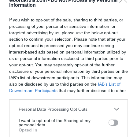
woordkruis.com -
Do Not Process My Personal
Woord Kruis Level 1808
Information
Woord Kruis Level 1809
Woord Kruis Level 1810
If you wish to opt-out of the sale, sharing to third parties, or
processing of your personal or sensitive information for
Woord Kruis Level 1811
targeted advertising by us, please use the below opt-out
Woord Kruis Level 1812
section to confirm your selection. Please note that after your
Woord Kruis Level 1813
opt-out request is processed you may continue seeing
interest-based ads based on personal information utilized by
Woord Kruis Level 1814
us or personal information disclosed to third parties prior to
Woord Kruis Level 1815
your opt-out. You may separately opt-out of the further
Woord Kruis Level 1816
disclosure of your personal information by third parties on the
IAB’s list of downstream participants. This information may
Woord Kruis Level 1817
also be disclosed by us to third parties on the
IAB’s List of
Woord Kruis Level 1818
Downstream Participants
that may further disclose it to other
Woord Kruis Level 1819
third parties.
Woord Kruis Level 1820
Personal Data Processing Opt Outs
Woord Kruis Level 1821
I want to opt-out of the Sharing of my
Woord Kruis Level 1822
personal data.
Opted In
Woord Kruis Level 1823