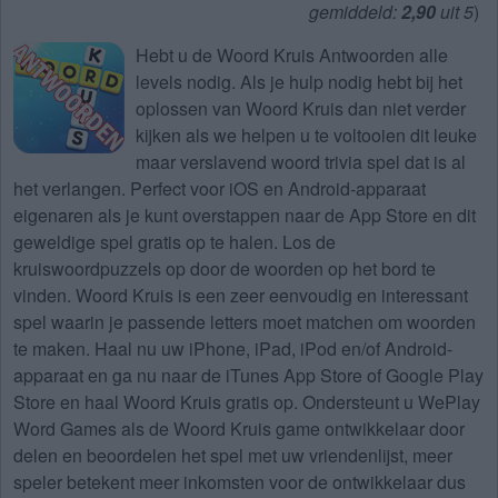
gemiddeld:
2,90
uit 5
)
Hebt u de
Woord Kruis Antwoorden alle
levels
nodig. Als je hulp nodig hebt bij het
oplossen van
Woord Kruis
dan niet verder
kijken als we helpen u te voltooien dit leuke
maar verslavend woord trivia spel dat is al
het verlangen. Perfect voor iOS en Android-apparaat
eigenaren als je kunt overstappen naar de App Store en dit
geweldige spel gratis op te halen. Los de
kruiswoordpuzzels op door de woorden op het bord te
vinden. Woord Kruis is een zeer eenvoudig en interessant
spel waarin je passende letters moet matchen om woorden
te maken. Haal nu uw iPhone, iPad, iPod en/of Android-
apparaat en ga nu naar de iTunes App Store of Google Play
Store en haal Woord Kruis gratis op. Ondersteunt u WePlay
Word Games als de Woord Kruis game ontwikkelaar door
delen en beoordelen het spel met uw vriendenlijst, meer
speler betekent meer inkomsten voor de ontwikkelaar dus