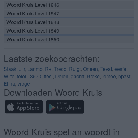
Woord Kruis Level 1846
Woord Kruis Level 1847
Woord Kruis Level 1848
Woord Kruis Level 1849
Woord Kruis Level 1850
Laatste zoekopdrachten:
Staak
,
....r
,
Lanmo
,
R+
,
Treod
,
Ruigt
,
Oneen
,
TevsI
,
eesfe
,
Wijte
,
teloi
,
-3570
,
ttesi
,
Delen
,
gaomt
,
Breke
,
iemoe
,
bpast
,
Ellna
,
vroge
Downloaden Woord Kruis
Woord Kruis spel antwoordt in