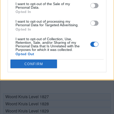
Woord Kruis Level 1824
I want to opt-out of the Sale of my
Personal Data.
Woord Kruis Level 1825
Opted In
Woord Kruis Level 1826
I want to opt-out of processing my
Personal Data for Targeted Advertising.
Opted In
I want to opt-out of Collection, Use,
Retention, Sale, and/or Sharing of my
Personal Data that Is Unrelated with the
Purposes for which it was collected.
Opted Out
CONFIRM
Woord Kruis Level 1827
Woord Kruis Level 1828
Woord Kruis Level 1829